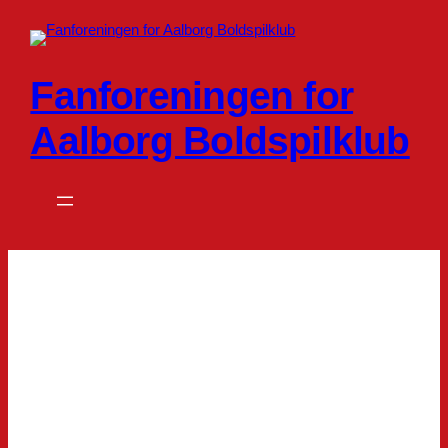
Spring
til
indhold
Fanforeningen for
Aalborg Boldspilklub