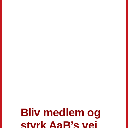
Bliv medlem og
styrk AaB’s vej