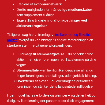
Etablere et
aktionærnetværk
Drøfte muligheden for
månedlige medlemskaber
som supplement til årlige
Tage stilling til
dækning af omkostninger ved
aktieoverdragelser
Tidligere i dag har vi fremlagt vi
tre konkrete og fleksible
måder
, hvorpå du kan bidrage til at give fanforeningen en
stærkere stemme på generalforsamlingen:
Fuldmagt til stemmeafgivelse
– du beholder dine
aktier, men giver foreningen ret til at stemme på dine
vegne.
Stemmeaftale
– en frivillig tilkendegivelse af, at du
følger foreningens anbefalinger, uden juridisk binding.
Overførsel af aktier
– du overdrager ejerskabet til
foreningen og styrker dens langsigtede indflydelse.
Hver model har sine fordele og ulemper – og det er helt op
til dig, hvilken løsning der passer bedst til dit engagement