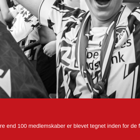
e end 100 medlemskaber er blevet tegnet inden for de fø