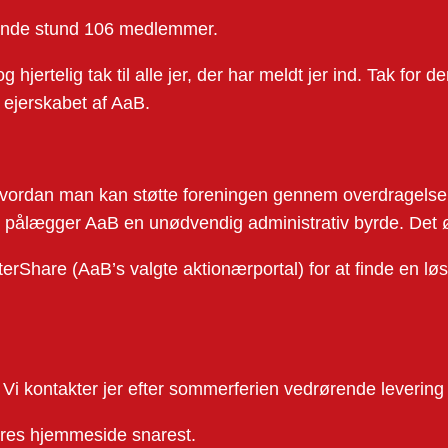
ivende stund 106 medlemmer.
hjertelig tak til alle jer, der har meldt jer ind. Tak for 
i ejerskabet af AaB.
ordan man kan støtte foreningen gennem overdragelse af 
 pålægger AaB en unødvendig administrativ byrde. Det øn
Share (AaB’s valgte aktionærportal) for at finde en løsn
 Vi kontakter jer efter sommerferien vedrørende levering 
res hjemmeside snarest.