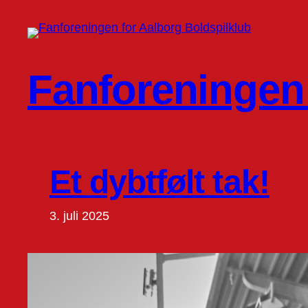
Spring
til
indhold
Fanforeningen 
Et dybtfølt tak!
3. juli 2025