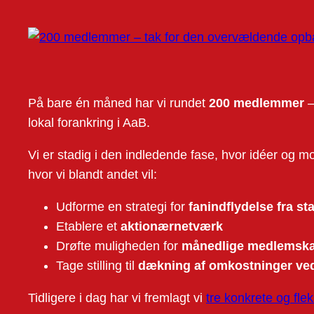
På bare én måned har vi rundet
200 medlemmer
–
lokal forankring i AaB.
Vi er stadig i den indledende fase, hvor idéer og m
hvor vi blandt andet vil:
Udforme en strategi for
fanindflydelse fra sta
Etablere et
aktionærnetværk
Drøfte muligheden for
månedlige medlemsk
Tage stilling til
dækning af omkostninger ved
Tidligere i dag har vi fremlagt vi
tre konkrete og fle