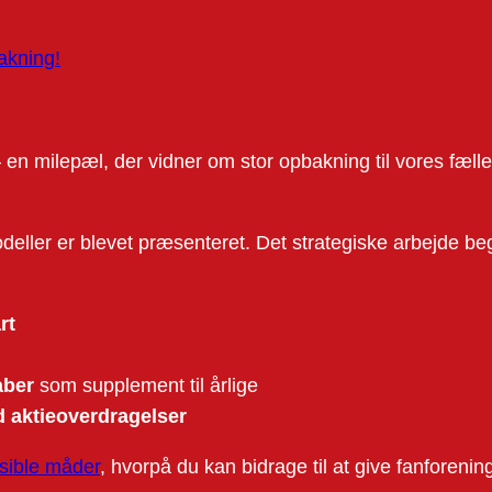
 en milepæl, der vidner om stor opbakning til vores fælle
odeller er blevet præsenteret. Det strategiske arbejde b
rt
aber
som supplement til årlige
 aktieoverdragelser
ksible måder
, hvorpå du kan bidrage til at give fanfore