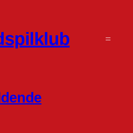
dspilklub
ldende