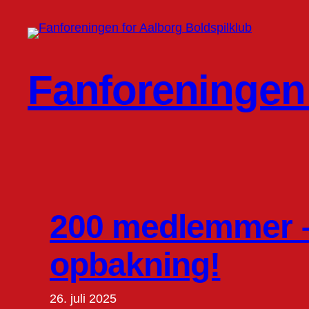
Spring
til
indhold
Fanforeningen 
200 medlemmer –
opbakning!
26. juli 2025