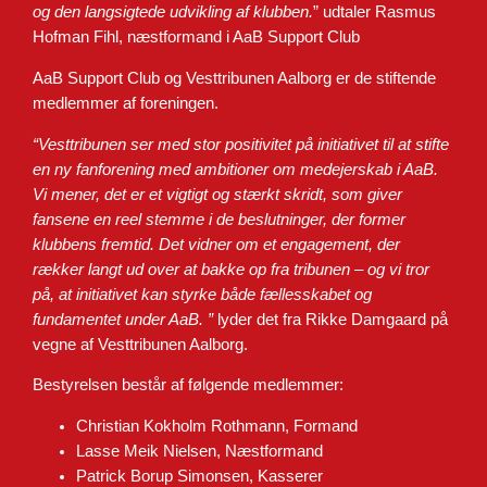
og den
langsigtede udvikling af klubben.
” udtaler Rasmus
Hofman Fihl, næstformand i AaB Support Club
AaB Support Club og Vesttribunen Aalborg er de stiftende
medlemmer af foreningen.
“Vesttribunen ser med stor positivitet på initiativet til at stifte
en ny fanforening med
ambitioner om medejerskab i AaB.
Vi mener, det er et vigtigt og stærkt skridt, som giver
fansene en reel stemme i de beslutninger, der former
klubbens fremtid. Det vidner om et
engagement, der
rækker langt ud over at bakke op fra tribunen – og vi tror
på, at initiativet
kan styrke både fællesskabet og
fundamentet under AaB.
”
lyder det fra Rikke Damgaard på
vegne af Vesttribunen Aalborg.
Bestyrelsen består af følgende medlemmer:
Christian Kokholm Rothmann, Formand
Lasse Meik Nielsen, Næstformand
Patrick Borup Simonsen, Kasserer