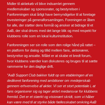
Midler til aktiekøb vil blive indsamlet gennem
medlemskaber og sponsorater, og bestyrelsen i
Fanforeningen skal årligt have bemyndigelse til at foretage
investeringer på generalforsamlingen. Foreningen er åben
for alle, der støtter dens formål og ønsker at bidrage til et
AaB, der skal drives med det lange blik og med respekt for
klubbens rolle som en lokal kulturinstitution.
Fanforeningen ser sin rolle som den rolige hånd på rattet –
en platform for dialog og tillid mellem fans, aktionærer,
bestyrelse og ansatte. Målet er at skabe et bredt forum,
hvor klubbens værdier kan diskuteres og bruges til at sætte
rammerne for den daglige drift.
”AaB Support Club bakker fuldt op om etableringen af en
dedikeret fanforening med
ambitioner om medejerskab
gennem erhvervelse af aktier. Vi ser et stort potentiale i, at
fans
organiserer sig og tager aktivt medansvar for klubbens
fremtid. Det er et stærkt og visionært
skridt, som vi håber
kan være med til at styrke både fællesskabet omkring AaB