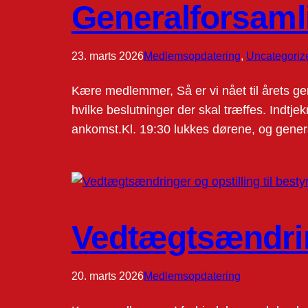
Generalforsaml
23. marts 2026
Medlemsopdatering
, 
Uncategoriz
Kære medlemmer, Så er vi nået til årets gen
hvilke beslutninger der skal træffes. Indtje
ankomst.Kl. 19:30 lukkes dørene, og gener
Vedtægtsændring
20. marts 2026
Medlemsopdatering