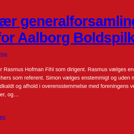
nær generalforsamling
for Aalborg Boldspil
ing
ler Rasmus Hofman Fihl som dirigent. Rasmus vælges e
chers som referent. Simon vælges enstemmigt og uden 
 indkaldt og afhold i overensstemmelse med foreningens v
er, og…