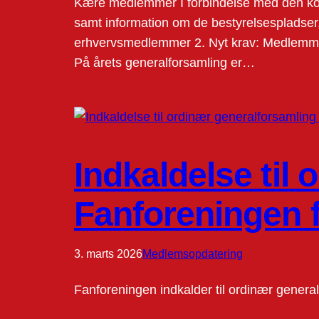
Kære medlemmer I forbindelse med den ko
samt information om de bestyrelsespladser,
erhvervsmedlemmer 2. Nyt krav: Medlemmer 
På årets generalforsamling er…
Indkaldelse til 
Fanforeningen f
3. marts 2026
Medlemsopdatering
Fanforeningen indkalder til ordinær genera