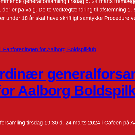
mmende generalforsamling tirsdag d. 24 marts fremlægg
 der er på valg. De to vedtægtændring til afstemning 1
under 18 år skal have skriftligt samtykke Procedure v
ordinær generalforsa
or Aalborg Boldspil
lforsamling tirsdag 19:30 d. 24 marts 2024 i Cafeen på A